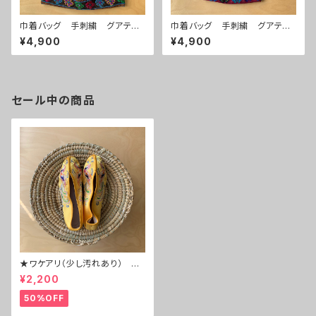
巾着バッグ 手刺繍 グアテマ
巾着バッグ 手刺繍 グアテマ
ラ 民族衣装生地 ブラウン×
ラ 民族衣装生地 赤白ストラ
¥4,900
¥4,900
花柄
イプ×鳥と蝶
セール中の商品
★ワケアリ（少し汚れあり） N
o.6⇒台湾 刺繍 チャイナシ
¥2,200
ューズ
50%OFF