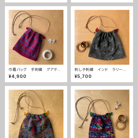
巾着バッグ 手刺繍 グアテマ
刺し子刺繍 インド ラリーキ
ラ 民族衣装生地 ワインレッ
ルト 巾着バッグ ブラック
¥4,900
¥5,700
ド×幾何学柄