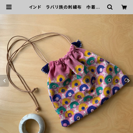
インド ラバリ族の刺繍布 巾着バッ
グ ピンク | gra＆maja