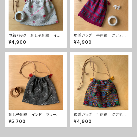
巾着バッグ 刺し子刺繍 イン
巾着バッグ 手刺繍 グアテマ
ド ラリーキルト ホワイト×ピ
ラ 民族衣装生地 ワインレッ
¥4,900
¥4,900
ンク
ド×幾何学柄
刺し子刺繍 インド ラリーキ
巾着バッグ 手刺繍 グアテマ
ルト 巾着バッグ ブラック
ラ 民族衣装生地 ブラウン×
¥5,700
¥4,900
花柄