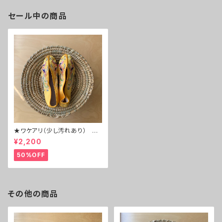
セール中の商品
★ワケアリ（少し汚れあり） N
o.6⇒台湾 刺繍 チャイナシ
¥2,200
ューズ
50%OFF
その他の商品