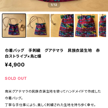
1
/12
巾着バッグ 手刺繍 グアテマラ 民族衣装生地 赤
白ストライプ×鳥と蝶
¥4,900
SOLD OUT
南米グアテマラの民族衣装生地を使ってハンドメイドで作成した
巾着バッグ。
丁寧な手仕事により、美しく刺繍された生地を持ち歩く幸せ。