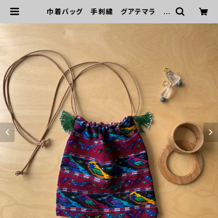
巾着バッグ 手刺繍 グアテマラ 民
族衣装生地 赤白ストライプ×鳥と蝶
| gra＆maja