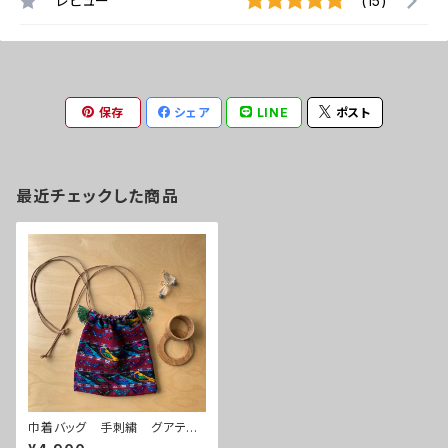
レビュー
(15)
保存
シェア
LINE
ポスト
最近チェックした商品
巾着バッグ 手刺繍 グアテマ
ラ 民族衣装生地 赤白ストラ