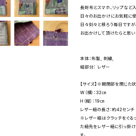
長財布とスマホ、リップなど
日々のお出かけにお気軽に使
日々刻々と移ろう毎日ですが
お出かけして頂けたらと思い
本体：布製, 刺繍,
紐部分： レザー
【サイズ】※開閉部を閉じた
W（横）：32㎝
H（縦）：19㎝
レザー紐の長さ：約42センチ
※レザー紐はクラッチをぐる
た紐先をレザー紐に引っ掛け
す。